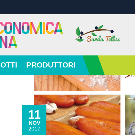
Vai al contenuto
Vai al menù
OTTI
PRODUTTORI
11
NOV
2017